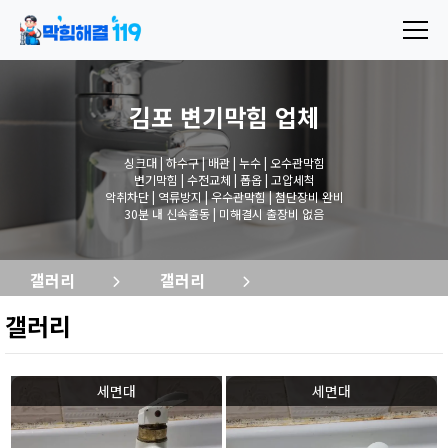
김포 변기막힘
업체
싱크대 | 하수구 | 배관 | 누수 | 오수관막힘
변기막힘 | 수전교체 | 폽옵 | 고압세척
악취차단 | 역류방지 | 우수관막힘 | 첨단장비 완비
30분 내 신속출동 | 미해결시 출장비 없음
갤러리
갤러리
갤러리
세면대
세면대