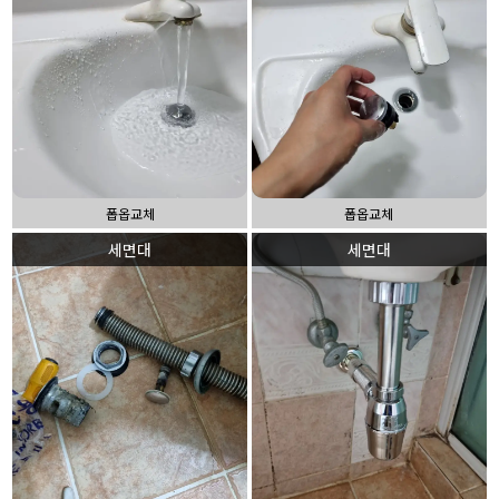
폽옵교체
폽옵교체
세면대
세면대