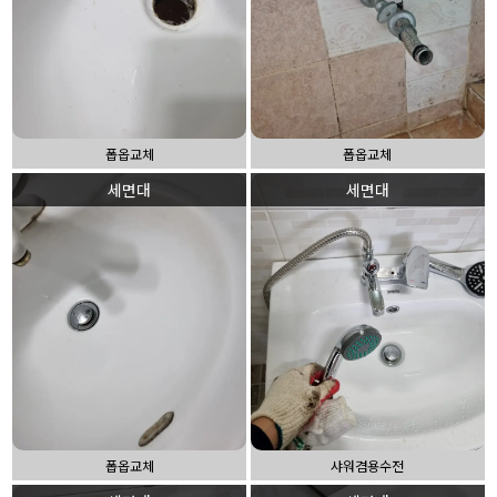
폽옵교체
폽옵교체
세면대
세면대
폽옵교체
샤워겸용수전